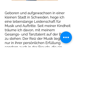
Geboren und aufgewachsen in einer
kleinen Stadt in Schweden, hege ich
eine lebenslange Leidenschaft für
Musik und Auftritte. Seit meiner Kindheit
träume ich davon, mit meinem
Gesangs- und Tanztalent auf der Bühne
zu stehen. Der Reiz der Musik liegt nicht
nur in ihrer persönlichen Erfüllung,
sondern auch in der Freude, die sie
anderen beim Auftreten bereitet. Für
mich ist Musik nicht nur eine Berufung,
sondern ein Weg zu echten Emotionen
und purer Glückseligkeit – sowohl für
mich selbst als auch für alle, die dieses
Erlebnis teilen.
Impressum
Datenschutzerklä
rung