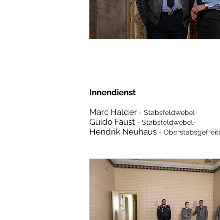
Innendienst
Marc Halder
- Stabs
feldwebel-
Guido Faust
- Stabs
feldwebel-
Hendrik Neuhaus
- Oberstabsgefreit